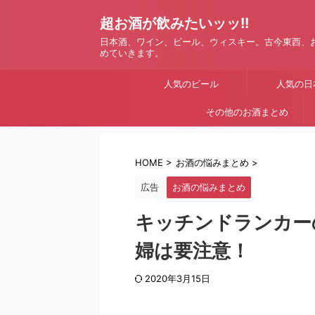
超お酒が飲みたいッッ!!
日本酒、ワイン、ビール、ウィスキー。古今東西、
めていきます。
人気のビール
人気の日
その他のお酒まとめ
HOME
>
お酒の悩みまとめ
>
広告
お酒の悩みまとめ
キッチンドランカー
婦は要注意！
2020年3月15日