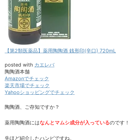
【第2類医薬品】薬用陶陶酒 銭形印(辛口) 720mL
posted with
カエレバ
陶陶酒本舗
Amazonでチェック
楽天市場でチェック
Yahooショッピングでチェック
陶陶酒、ご存知ですか？
薬用陶陶酒には
なんとマムシ成分が入っている
のです！
先ほど紹介したハンピですね。