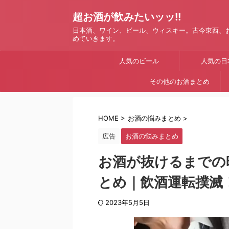
超お酒が飲みたいッッ!!
日本酒、ワイン、ビール、ウィスキー。古今東西、
めていきます。
人気のビール
人気の日
その他のお酒まとめ
HOME
>
お酒の悩みまとめ
>
広告
お酒の悩みまとめ
お酒が抜けるまでの
とめ｜飲酒運転撲滅
2023年5月5日