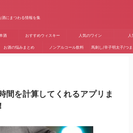
お酒にまつわる情報を集
本酒
おすすめウィスキー
人気のワイン
人
お酒の悩みまとめ
ノンアルコール飲料
馬刺し/辛子明太子/つ
時間を計算してくれるアプリま
！