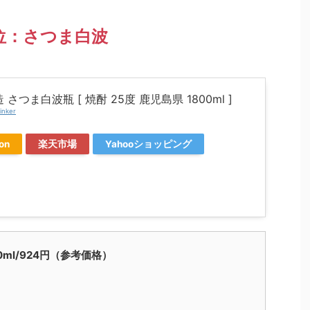
位：さつま白波
さつま白波瓶 [ 焼酎 25度 鹿児島県 1800ml ]
inker
on
楽天市場
Yahooショッピング
900ml/924円（参考価格）