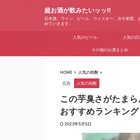
超お酒が飲みたいッッ!!
日本酒、ワイン、ビール、ウィスキー。古今東西、
めていきます。
人気のビール
人気の日
その他のお酒まとめ
HOME
>
人気の焼酎
>
広告
人気の焼酎
この芋臭さがたまら
おすすめランキング
2023年5月5日