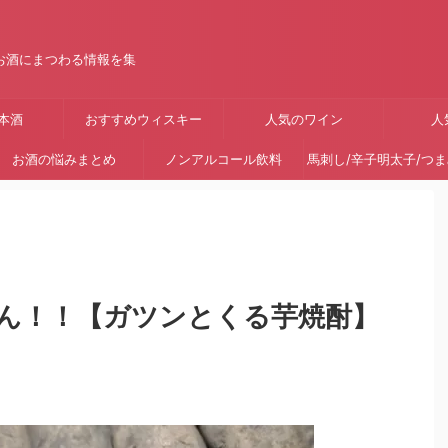
お酒にまつわる情報を集
本酒
おすすめウィスキー
人気のワイン
人
お酒の悩みまとめ
ノンアルコール飲料
馬刺し/辛子明太子/つ
ん！！【ガツンとくる芋焼酎】