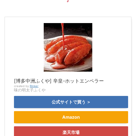
[博多中洲ふくや] 辛皇-ホットエンペラー
created by
Rinker
味の明太子ふくや
公式サイトで買う ＞
Amazon
楽天市場