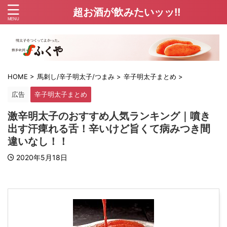
超お酒が飲みたいッッ!!
HOME
>
馬刺し/辛子明太子/つまみ
>
辛子明太子まとめ
>
広告
辛子明太子まとめ
激辛明太子のおすすめ人気ランキング｜噴き
出す汗痺れる舌！辛いけど旨くて病みつき間
違いなし！！
2020年5月18日