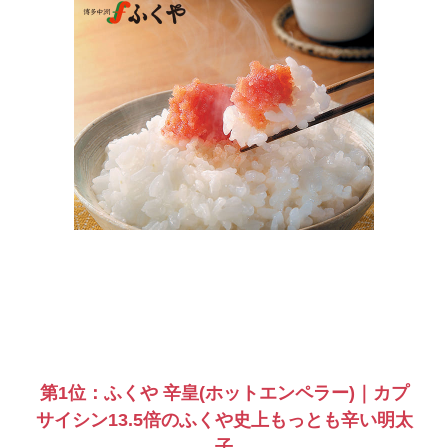
第1位：ふくや 辛皇(ホットエンペラー)｜カプ
サイシン13.5倍のふくや史上もっとも辛い明太
子