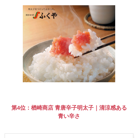
第4位：楢崎商店 青唐辛子明太子｜清涼感ある
青い辛さ