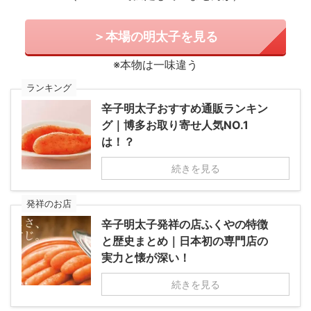
＞本場の明太子を見る
※本物は一味違う
ランキング
辛子明太子おすすめ通販ランキン
グ｜博多お取り寄せ人気NO.1
は！？
続きを見る
発祥のお店
辛子明太子発祥の店ふくやの特徴
と歴史まとめ｜日本初の専門店の
実力と懐が深い！
続きを見る