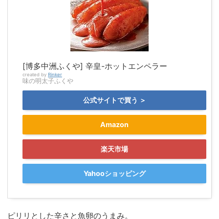
[博多中洲ふくや] 辛皇-ホットエンペラー
created by
Rinker
味の明太子ふくや
公式サイトで買う ＞
Amazon
楽天市場
Yahooショッピング
ピリリとした辛さと魚卵のうまみ。