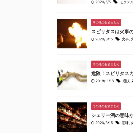
2020/5/5
モクテ
その他のお酒まとめ
スピリタスは火事の
2020/3/15
火事
,
その他のお酒まとめ
危険！スピリタス
2018/11/18
通販
,
その他のお酒まとめ
シェリー酒の意味
2020/3/15
意味
,