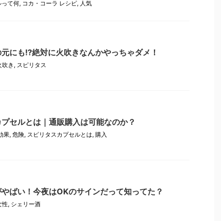
ルって何
,
コカ・コーラ レシピ
,
人気
元にも!?絶対に火吹きなんかやっちゃダメ！
火吹き
,
スピリタス
カプセルとは｜通販購入は可能なのか？
効果
,
危険
,
スピリタスカプセルとは
,
購入
がやばい！今夜はOKのサインだって知ってた？
女性
,
シェリー酒