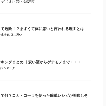
ング
,
うまい
,
安い
,
合成清酒
して危険！？まずくて体に悪いと言われる理由とは
合成清酒
,
体に悪い
キングまとめ ｜安い酒からゲテモノまで・・・
酒ランキング
って何？コカ・コーラを使った簡単レシピが美味しそ