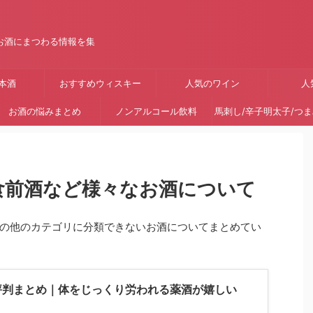
お酒にまつわる情報を集
本酒
おすすめウィスキー
人気のワイン
人
お酒の悩みまとめ
ノンアルコール飲料
馬刺し/辛子明太子/つ
/食前酒など様々なお酒について
の他のカテゴリに分類できないお酒についてまとめてい
評判まとめ｜体をじっくり労われる薬酒が嬉しい