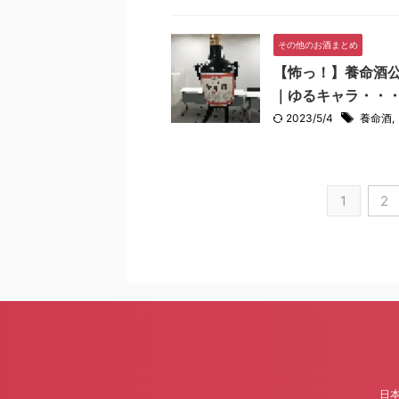
その他のお酒まとめ
【怖っ！】養命酒
｜ゆるキャラ・・
2023/5/4
養命酒
,
1
2
日