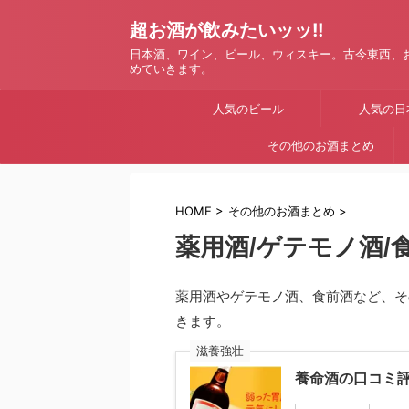
超お酒が飲みたいッッ!!
日本酒、ワイン、ビール、ウィスキー。古今東西、
めていきます。
人気のビール
人気の日
その他のお酒まとめ
HOME
>
その他のお酒まとめ
>
薬用酒/ゲテモノ酒
薬用酒やゲテモノ酒、食前酒など、そ
きます。
滋養強壮
養命酒の口コミ