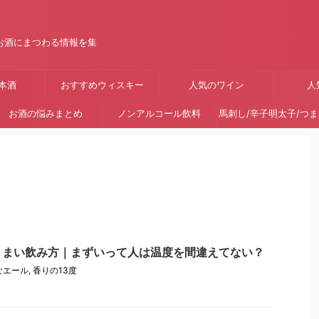
お酒にまつわる情報を集
本酒
おすすめウィスキー
人気のワイン
人
お酒の悩みまとめ
ノンアルコール飲料
馬刺し/辛子明太子/つ
うまい飲み方｜まずいって人は温度を間違えてない？
なエール
,
香りの13度