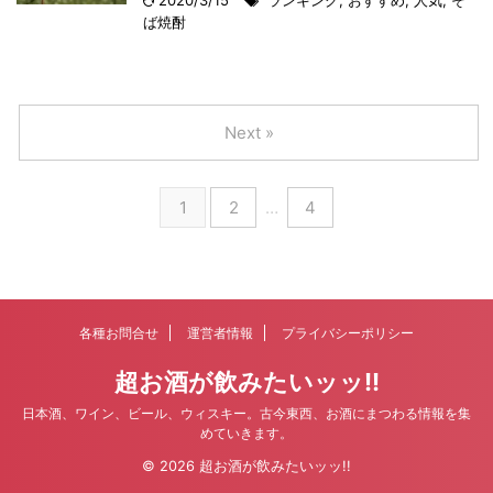
2020/3/15
ランキング
,
おすすめ
,
人気
,
そ
ば焼酎
Next »
1
2
…
4
各種お問合せ
運営者情報
プライバシーポリシー
超お酒が飲みたいッッ!!
日本酒、ワイン、ビール、ウィスキー。古今東西、お酒にまつわる情報を集
めていきます。
© 2026 超お酒が飲みたいッッ!!