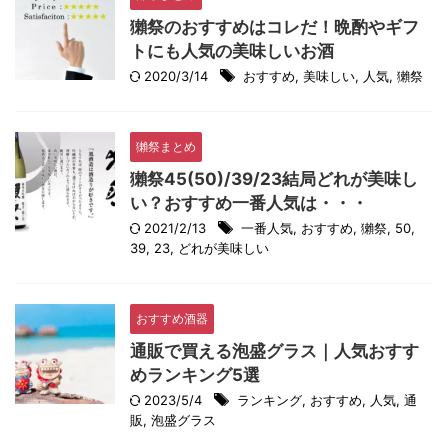
獺祭のおすすめはコレだ！晩酌やギフ
トにも人気の美味しいお酒
2020/3/14
おすすめ
,
美味しい
,
人気
,
獺祭
獺祭まとめ
獺祭45(50)/39/23結局どれが美味し
い？おすすめ一番人気は・・・
2021/2/13
一番人気
,
おすすめ
,
獺祭
,
50
,
39
,
23
,
どれが美味しい
おすすめ酒器
通販で買える泡盛グラス｜人気おすす
めランキング5選
2023/5/4
ランキング
,
おすすめ
,
人気
,
通
販
,
泡盛グラス