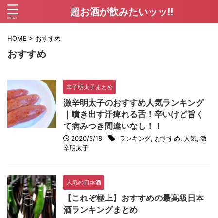
超お酒が飲みたいッッ!!
HOME
>
おすすめ
おすすめ
辛子明太子まとめ
激辛明太子のおすすめ人気ランキング
｜噴き出す汗痺れる舌！辛いけど旨く
て病みつき間違いなし！！
2020/5/18
ランキング
,
おすすめ
,
人気
,
激
辛明太子
人気の日本酒
【これぞ極上】おすすめの最高級日本
酒ランキングまとめ