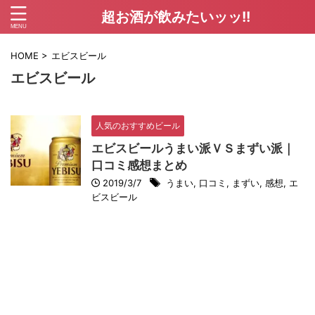
超お酒が飲みたいッッ!!
HOME
>
エビスビール
エビスビール
人気のおすすめビール
エビスビールうまい派ＶＳまずい派｜
口コミ感想まとめ
2019/3/7
うまい
,
口コミ
,
まずい
,
感想
,
エ
ビスビール