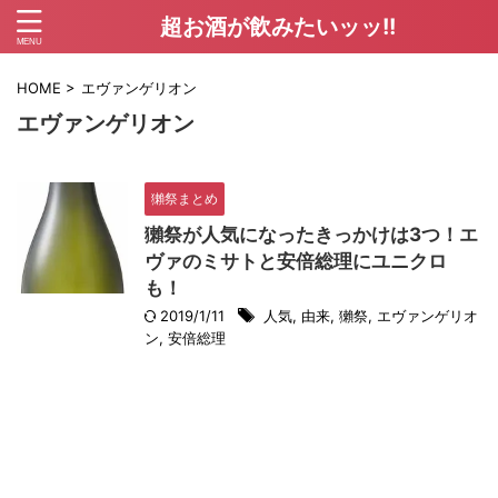
超お酒が飲みたいッッ!!
HOME
>
エヴァンゲリオン
エヴァンゲリオン
獺祭まとめ
獺祭が人気になったきっかけは3つ！エ
ヴァのミサトと安倍総理にユニクロ
も！
2019/1/11
人気
,
由来
,
獺祭
,
エヴァンゲリオ
ン
,
安倍総理