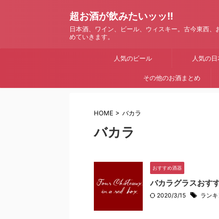
超お酒が飲みたいッッ!!
日本酒、ワイン、ビール、ウィスキー。古今東西、
めていきます。
人気のビール
人気の日
その他のお酒まとめ
HOME
>
バカラ
バカラ
おすすめ酒器
バカラグラスおす
2020/3/15
ランキ