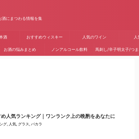
お酒にまつわる情報を集
本酒
おすすめウィスキー
人気のワイン
人
お酒の悩みまとめ
ノンアルコール飲料
馬刺し/辛子明太子/つ
すめ人気ランキング｜ワンランク上の晩酌をあなたに
ング
,
人気
,
グラス
,
バカラ