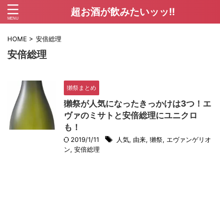
超お酒が飲みたいッッ!!
HOME
>
安倍総理
安倍総理
獺祭まとめ
獺祭が人気になったきっかけは3つ！エ
ヴァのミサトと安倍総理にユニクロ
も！
2019/1/11
人気
,
由来
,
獺祭
,
エヴァンゲリオ
ン
,
安倍総理