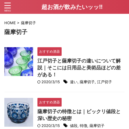
超お酒が飲みたいッッ!!
HOME
>
薩摩切子
薩摩切子
おすすめ酒器
江戸切子と薩摩切子の違いについて解
説｜そこには日用品と美術品ほどの差
がある！
2020/3/15
違い
,
薩摩切子
,
江戸切子
おすすめ酒器
薩摩切子の特徴とは｜ビックリ値段と
深い歴史の秘密
2020/3/15
値段
,
特徴
,
薩摩切子