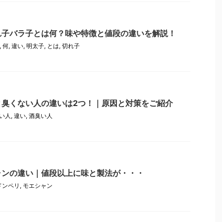
れ子バラ子とは何？味や特徴と値段の違いを解説！
,
何
,
違い
,
明太子
,
とは
,
切れ子
と臭くない人の違いは2つ！｜原因と対策をご紹介
い人
,
違い
,
酒臭い人
ャンの違い｜値段以上に味と製法が・・・
ドンペリ
,
モエシャン