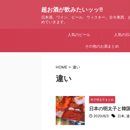
超お酒が飲みたいッッ!!
日本酒、ワイン、ビール、ウィスキー。古今東西、
めていきます。
人気のビール
人気の日
その他のお酒まとめ
HOME
>
違い
違い
辛子明太子まとめ
日本の明太子と韓
2020/6/3
日本
,
違