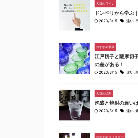
人気のワイン
ドンペリから学ぶ
2020/3/15
違い
,
おすすめ酒器
江戸切子と薩摩切
の差がある！
2020/3/15
違い
,
人気の焼酎
泡盛と焼酎の違い
2020/3/15
違い
,
おすすめウィスキー