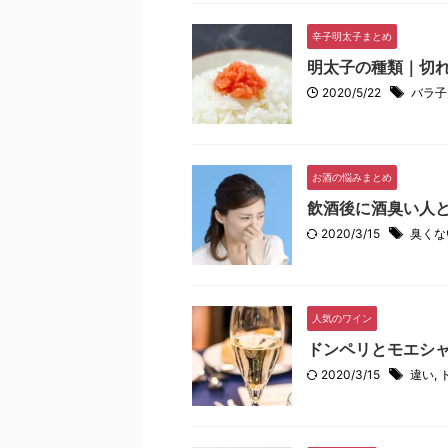
辛子明太子まとめ
明太子の種類｜切
2020/5/22
バラ子
お酒の悩みまとめ
飲酒後に酒臭い人
2020/3/15
臭くな
人気のワイン
ドンペリとモエシ
2020/3/15
違い
,