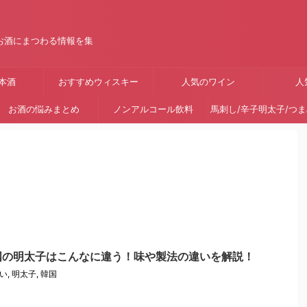
お酒にまつわる情報を集
本酒
おすすめウィスキー
人気のワイン
人
お酒の悩みまとめ
ノンアルコール飲料
馬刺し/辛子明太子/つ
国の明太子はこんなに違う！味や製法の違いを解説！
い
,
明太子
,
韓国