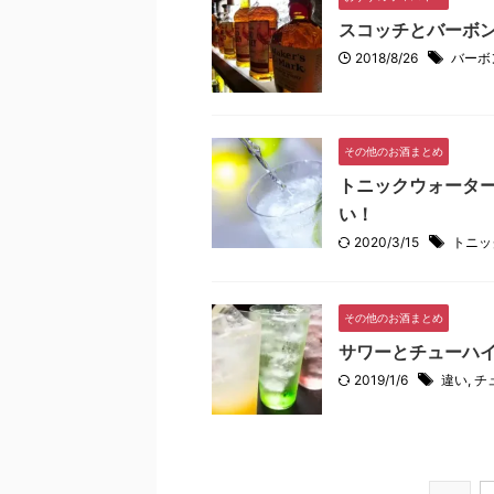
スコッチとバーボ
2018/8/26
バーボ
その他のお酒まとめ
トニックウォータ
い！
2020/3/15
トニッ
その他のお酒まとめ
サワーとチューハ
2019/1/6
違い
,
チ