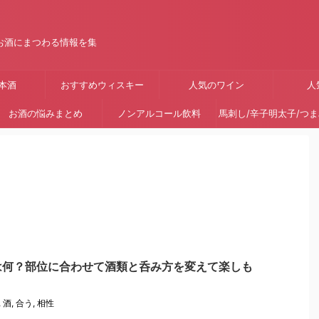
お酒にまつわる情報を集
本酒
おすすめウィスキー
人気のワイン
人
お酒の悩みまとめ
ノンアルコール飲料
馬刺し/辛子明太子/つ
は何？部位に合わせて酒類と呑み方を変えて楽しも
,
酒
,
合う
,
相性