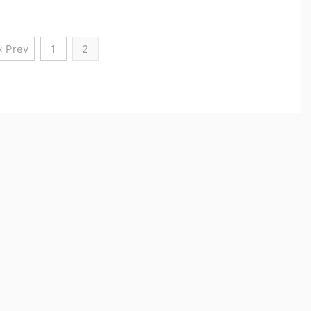
« Prev
1
2