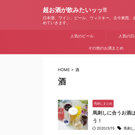
超お酒が飲みたいッッ!!
日本酒、ワイン、ビール、ウィスキー。古今東西、
めていきます。
人気のビール
人気の日
その他のお酒まとめ
HOME
>
酒
酒
馬刺しまとめ
馬刺しに合うお酒
う！
2020/3/15
馬刺し