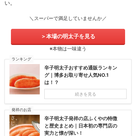
い。
＼スーパーで満足していませんか／
＞本場の明太子を見る
※本物は一味違う
ランキング
辛子明太子おすすめ通販ランキン
グ｜博多お取り寄せ人気NO.1
は！？
続きを見る
発祥のお店
辛子明太子発祥の店ふくやの特徴
と歴史まとめ｜日本初の専門店の
実力と懐が深い！