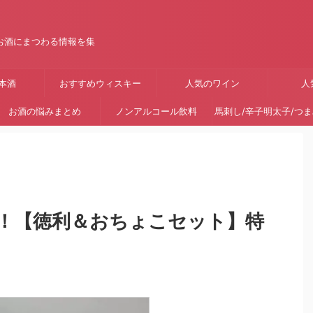
お酒にまつわる情報を集
本酒
おすすめウィスキー
人気のワイン
人
お酒の悩みまとめ
ノンアルコール飲料
馬刺し/辛子明太子/つ
！【徳利＆おちょこセット】特