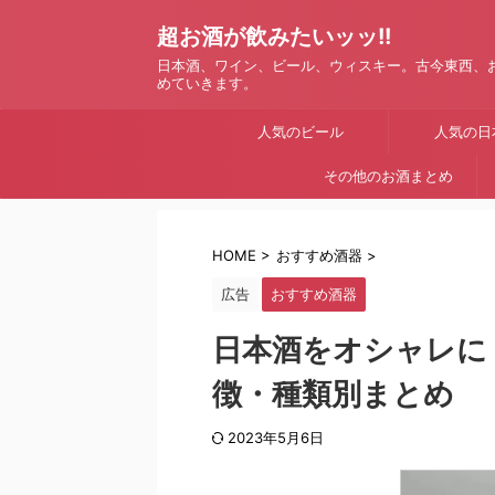
超お酒が飲みたいッッ!!
日本酒、ワイン、ビール、ウィスキー。古今東西、
めていきます。
人気のビール
人気の日
その他のお酒まとめ
HOME
>
おすすめ酒器
>
広告
おすすめ酒器
日本酒をオシャレに
徴・種類別まとめ
2023年5月6日