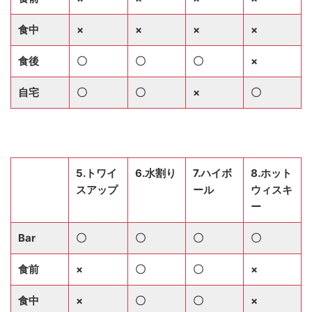
食中
×
×
×
×
食後
〇
〇
〇
×
自宅
〇
〇
×
〇
5.トワイ
6.水割り
7.ハイボ
8.ホット
スアップ
ール
ウィスキ
ー
Bar
〇
〇
〇
〇
食前
×
〇
〇
×
食中
×
〇
〇
×