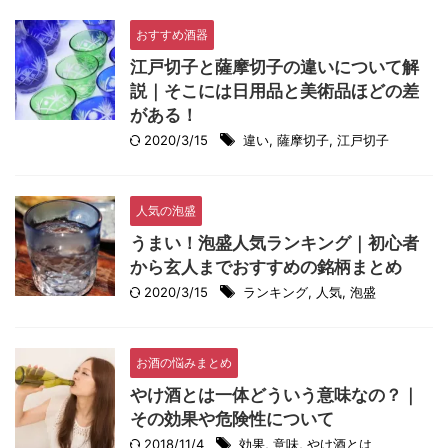
おすすめ酒器
江戸切子と薩摩切子の違いについて解
説｜そこには日用品と美術品ほどの差
がある！
2020/3/15
違い
,
薩摩切子
,
江戸切子
人気の泡盛
うまい！泡盛人気ランキング｜初心者
から玄人までおすすめの銘柄まとめ
2020/3/15
ランキング
,
人気
,
泡盛
お酒の悩みまとめ
やけ酒とは一体どういう意味なの？｜
その効果や危険性について
2018/11/4
効果
,
意味
,
やけ酒とは