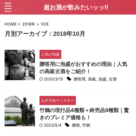
超お酒が飲みたいッッ!!
HOME
>
2018年
>
10月
月別アーカイブ：2018年10月
人気の泡盛
贈答用に泡盛がおすすめの理由｜人気
の高級古酒をご紹介！
2020/3/15
贈答用
,
高級
,
泡盛
,
古酒
おすすめウィスキー
竹鶴の現行品4種類＋終売品9種類｜驚
きのプレミア価格も！
2023/5/4
種類
,
竹鶴