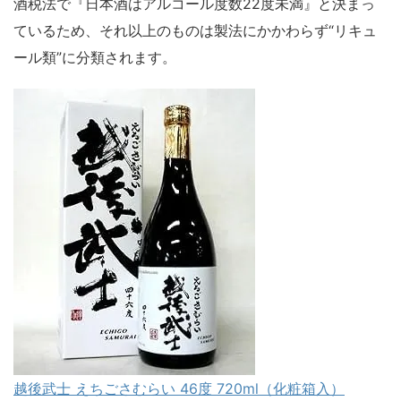
酒税法で『日本酒はアルコール度数22度未満』と決まっ
ているため、それ以上のものは製法にかかわらず“リキュ
ール類”に分類されます。
越後武士 えちごさむらい 46度 720ml（化粧箱入）