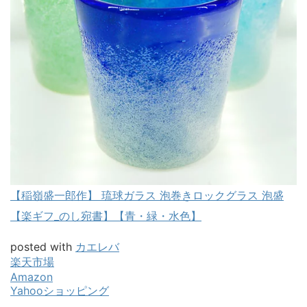
【稲嶺盛一郎作】 琉球ガラス 泡巻きロックグラス 泡盛
【楽ギフ_のし宛書】【青・緑・水色】
posted with
カエレバ
楽天市場
Amazon
Yahooショッピング