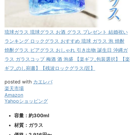
琉球ガラス 琉球グラス お酒 グラス プレゼント 結婚祝い
ランキング ロックグラス おすすめ 琉球 ガラス 泡 焼酎
焼酎グラス ビアグラス おしゃれ 引き出物 誕生日 沖縄ガ
ラス ガラスコップ 梅酒 酒 泡盛 【楽ギフ_包装選択】【楽
ギフ_のし宛書】【残波ロックグラス/匠】
posted with
カエレバ
楽天市場
Amazon
Yahooショッピング
容量：約300ml
材質：ガラス
価格：2,916円〜