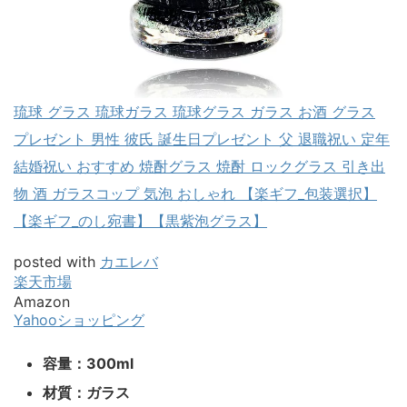
琉球 グラス 琉球ガラス 琉球グラス ガラス お酒 グラス
プレゼント 男性 彼氏 誕生日プレゼント 父 退職祝い 定年
結婚祝い おすすめ 焼酎グラス 焼酎 ロックグラス 引き出
物 酒 ガラスコップ 気泡 おしゃれ 【楽ギフ_包装選択】
【楽ギフ_のし宛書】【黒紫泡グラス】
posted with
カエレバ
楽天市場
Amazon
Yahooショッピング
容量：300ml
材質：ガラス