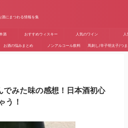
お酒にまつわる情報を集
本酒
おすすめウィスキー
人気のワイン
人
お酒の悩みまとめ
ノンアルコール飲料
馬刺し/辛子明太子/つ
に飲んでみた味の感想！日本酒初心
ゃう！