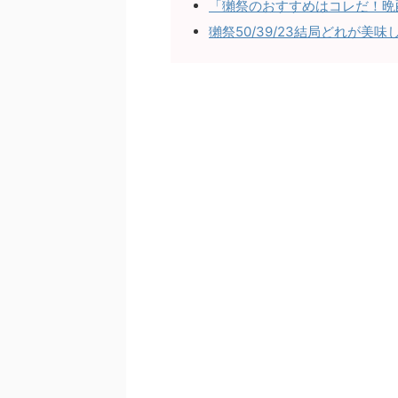
「獺祭のおすすめはコレだ！晩
獺祭50/39/23結局どれが美