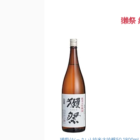
獺祭
獺祭(だっさい) 純米大吟醸50 1800ml