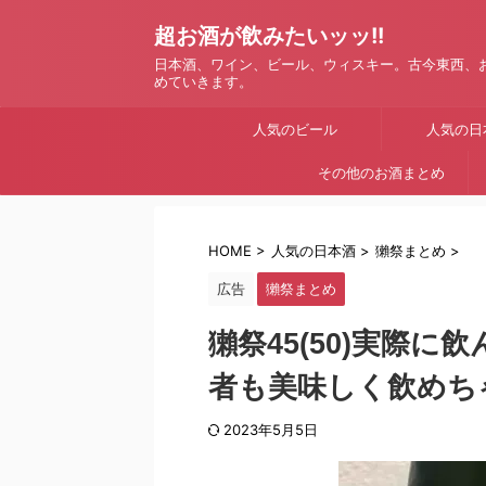
超お酒が飲みたいッッ!!
日本酒、ワイン、ビール、ウィスキー。古今東西、
めていきます。
人気のビール
人気の日
その他のお酒まとめ
HOME
>
人気の日本酒
>
獺祭まとめ
>
広告
獺祭まとめ
獺祭45(50)実際
者も美味しく飲めち
2023年5月5日