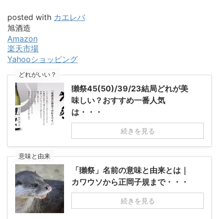
posted with
カエレバ
旭酒造
Amazon
楽天市場
Yahooショッピング
どれがいい？
獺祭45(50)/39/23結局どれが美
味しい？おすすめ一番人気
は・・・
続きを見る
意味と由来
「獺祭」名前の意味と由来とは｜
カワウソから正岡子規まで・・・
続きを見る