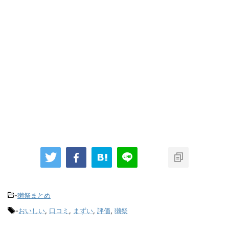
-
獺祭まとめ
-
おいしい
,
口コミ
,
まずい
,
評価
,
獺祭