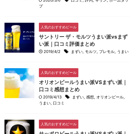
2020/3/6
口コミ
,
評判
,
キリン
,
ホームタッ
プ
人気のおすすめビール
サントリー ザ・モルツうまい派vsまず
い派｜口コミ評価まとめ
2019/4/2
まずい
,
モルツ
,
プレモル
,
うまい
人気のおすすめビール
オリオンビールうまい派VSまずい派｜
口コミ感想まとめ
2019/4/13
まずい
,
感想
,
オリオンビール
,
うまい
,
口コミ
人気のおすすめビール
サッポロビールうまい派VSまずい派｜