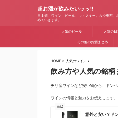
超お酒が飲みたいッッ!!
日本酒、ワイン、ビール、ウィスキー。古今東西、
めていきます。
人気のビール
人気の日
その他のお酒まとめ
HOME
>
人気のワイン
>
飲み方や人気の銘柄
チリ産ワインなど安い物から、ドンペ
ワインの情報と魅力をお伝えします。
高級
意外と安い？ド