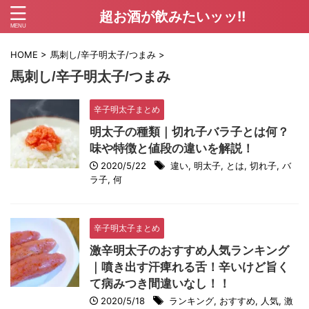
超お酒が飲みたいッッ!!
HOME
>
馬刺し/辛子明太子/つまみ
>
馬刺し/辛子明太子/つまみ
辛子明太子まとめ
明太子の種類｜切れ子バラ子とは何？
味や特徴と値段の違いを解説！
2020/5/22
違い
,
明太子
,
とは
,
切れ子
,
バ
ラ子
,
何
辛子明太子まとめ
激辛明太子のおすすめ人気ランキング
｜噴き出す汗痺れる舌！辛いけど旨く
て病みつき間違いなし！！
2020/5/18
ランキング
,
おすすめ
,
人気
,
激