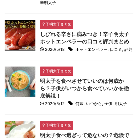
辛明太子
辛子明太子まとめ
しびれる辛さに病みつき！辛子明太子
ホットエンペラーの口コミ評判まとめ
2020/5/18
ホットエンペラー
,
口コミ
,
評判
辛子明太子まとめ
明太子を食べさせていいのは何歳か
ら？子供がいつから食べていいかを徹
底解説！
2020/5/12
何歳
,
いつから
,
子供
,
明太子
辛子明太子まとめ
明太子食べ過ぎって危ないの？危険で