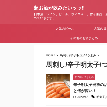
超お酒が飲みたいッッ!!
日本酒、ワイン、ビール、ウィスキー。古今東西、
めていきます。
人気のビール
人気の日
その他のお酒まとめ
HOME
>
馬刺し/辛子明太子/つまみ
>
馬刺し/辛子明太子/
辛子明太子まとめ
辛子明太子発祥の
と懐が深い！
2020/4/9
明太子
,