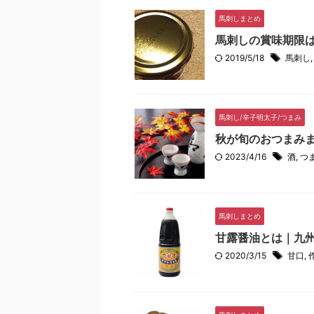
馬刺しまとめ
馬刺しの賞味期限
2019/5/18
馬刺し
馬刺し/辛子明太子/つまみ
秋が旬のおつまみ
2023/4/16
酒
,
つ
馬刺しまとめ
甘露醤油とは｜九
2020/3/15
甘口
,