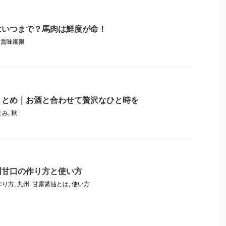
はいつまで？馬肉は鮮度が命！
,
賞味期限
まとめ｜お酒と合わせて贅沢なひと時を
まみ
,
秋
州甘口の作り方と使い方
作り方
,
九州
,
甘露醤油とは
,
使い方