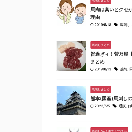
馬刺しまとめ
馬肉は臭いとクセ
理由
2019/5/18
馬刺し
馬刺しまとめ
旨過ぎィ！菅乃屋
まとめ
2019/8/13
感想
,
馬刺しまとめ
熊本(国産)馬刺し
2023/5/5
通販
,
お
馬刺し/辛子明太子/つまみ