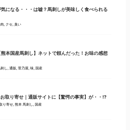
が気になる・・・は嘘？馬刺しが美味しく食べられる
,
肉
,
クセ
,
臭い
【熊本国産馬刺し】ネットで頼んだった！お味の感想
馬刺し
,
通販
,
菅乃屋
,
味
,
国産
のお取り寄せ｜通販サイトに【驚愕の事実】が・・!?
取り寄せ
,
熊本 馬刺し
,
国産