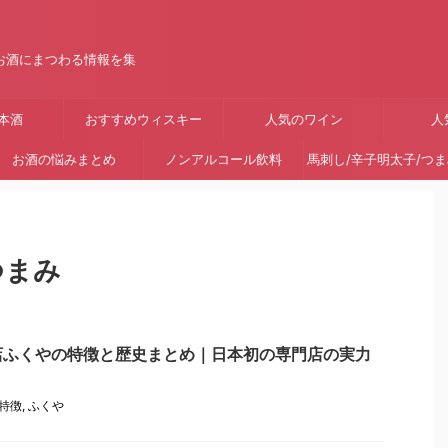
お酒にまつわる情報を集
本酒
おすすめウィスキー
人気のワイン
人
お酒の悩みまとめ
ノンアルコール飲料
馬刺し/辛子明太子/つ
つまみ
店ふくやの特徴と歴史まとめ｜日本初の専門店の実力
特徴
,
ふくや