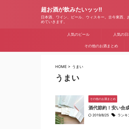
超お酒が飲みたいッッ!!
日本酒、ワイン、ビール、ウィスキー。古今東西、
めていきます。
人気のビール
人気の日
その他のお酒まとめ
HOME
>
うまい
うまい
その他のお酒まとめ
酒代節約！安い合
2019/8/25
ランキ