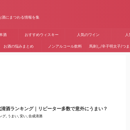
お酒にまつわる情報を集
本酒
おすすめウィスキー
人気のワイン
人
お酒の悩みまとめ
ノンアルコール飲料
馬刺し/辛子明太子/つ
成清酒ランキング｜リピーター多数で意外にうまい？
ング
,
うまい
,
安い
,
合成清酒