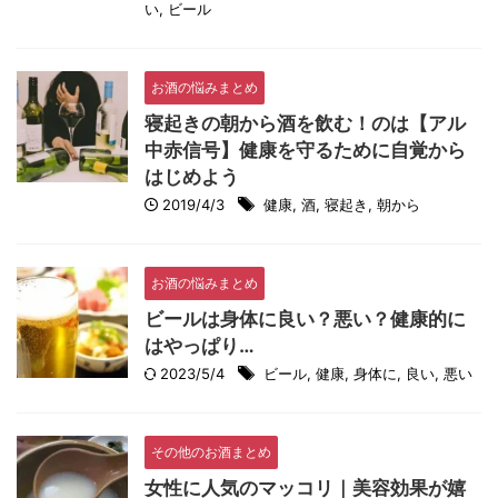
い
,
ビール
お酒の悩みまとめ
寝起きの朝から酒を飲む！のは【アル
中赤信号】健康を守るために自覚から
はじめよう
2019/4/3
健康
,
酒
,
寝起き
,
朝から
お酒の悩みまとめ
ビールは身体に良い？悪い？健康的に
はやっぱり…
2023/5/4
ビール
,
健康
,
身体に
,
良い
,
悪い
その他のお酒まとめ
女性に人気のマッコリ｜美容効果が嬉