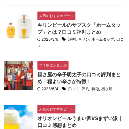
人気のおすすめビール
キリンビールのサブスク「ホームタッ
プ」とは？口コミ評判まとめ
2020/3/6
評判
,
キリン
,
ホームタップ
,
口コ
ミ
辛子明太子まとめ
福さ屋の辛子明太子の口コミ評判まと
め｜程よい辛さが特徴！
2023/5/4
口コミ
,
評判
,
特徴
,
福さ屋
人気のおすすめビール
オリオンビールうまい派VSまずい派｜
口コミ感想まとめ