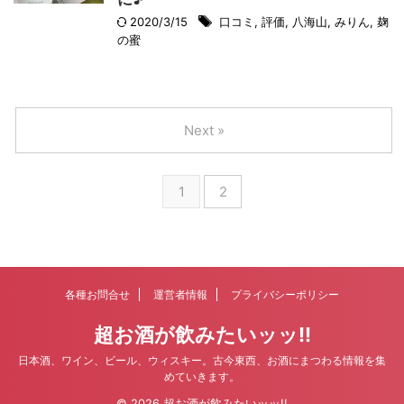
2020/3/15
口コミ
,
評価
,
八海山
,
みりん
,
麹
の蜜
Next »
1
2
各種お問合せ
運営者情報
プライバシーポリシー
超お酒が飲みたいッッ!!
日本酒、ワイン、ビール、ウィスキー。古今東西、お酒にまつわる情報を集
めていきます。
© 2026 超お酒が飲みたいッッ!!