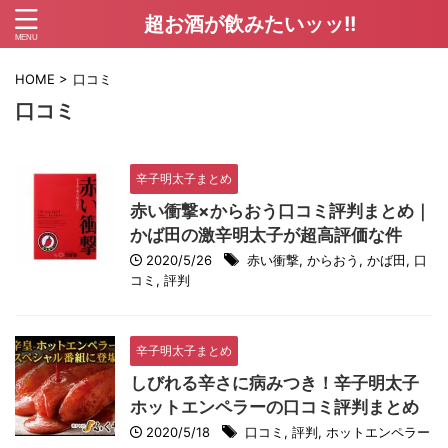
超お酒が飲みたいッッ!!
HOME
>
口コミ
口コミ
辛子明太子まとめ
赤い衝撃×からおう口コミ評判まとめ｜
かば田の激辛明太子が超高評価な件
2020/5/26
赤い衝撃
,
からおう
,
かば田
,
口
コミ
,
評判
辛子明太子まとめ
しびれる辛さに病みつき！辛子明太子
ホットエンペラーの口コミ評判まとめ
2020/5/18
口コミ
,
評判
,
ホットエンペラー