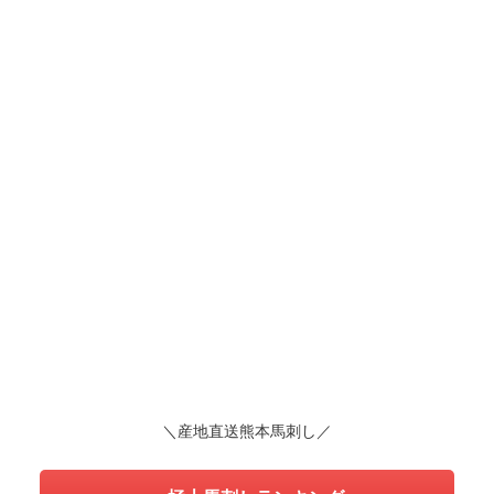
＼産地直送熊本馬刺し／