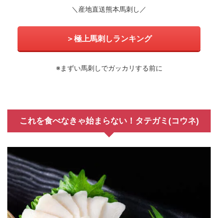
＼産地直送熊本馬刺し／
＞極上馬刺しランキング
※まずい馬刺しでガッカリする前に
これを食べなきゃ始まらない！タテガミ(コウネ)