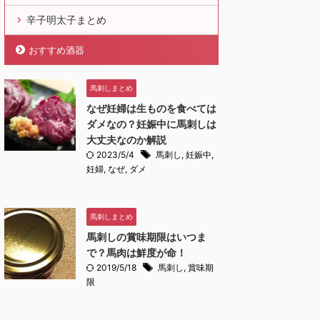
辛子明太子まとめ
おすすめ酒器
馬刺しまとめ
なぜ妊婦は生ものを食べては
ダメなの？妊娠中に馬刺しは
大丈夫なのか解説
2023/5/4
馬刺し
,
妊娠中
,
妊婦
,
なぜ
,
ダメ
馬刺しまとめ
馬刺しの賞味期限はいつま
で？馬肉は鮮度が命！
2019/5/18
馬刺し
,
賞味期
限