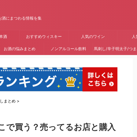
お酒にまつわる情報を集
本酒
おすすめウィスキー
人気のワイン
人
お酒の悩みまとめ
ノンアルコール飲料
馬刺し/辛子明太子/つ
しまとめ
>
こで買う？売ってるお店と購入