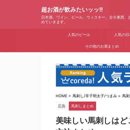
超お酒が飲みたいッッ!!
日本酒、ワイン、ビール、ウィスキー。古今東西、
めていきます。
人気のビール
人気の日
その他のお酒まとめ
HOME
>
馬刺し/辛子明太子/つまみ
>
馬刺
広告
馬刺しまとめ
美味しい馬刺しはど