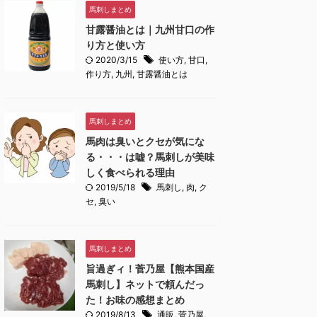
馬刺しまとめ
甘露醤油とは｜九州甘口の作
り方と使い方
2020/3/15
使い方
,
甘口
,
作り方
,
九州
,
甘露醤油とは
馬刺しまとめ
馬肉は臭いとクセが気にな
る・・・は嘘？馬刺しが美味
しく食べられる理由
2019/5/18
馬刺し
,
肉
,
ク
セ
,
臭い
馬刺しまとめ
旨過ぎィ！菅乃屋【熊本国産
馬刺し】ネットで頼んだっ
た！お味の感想まとめ
2019/8/13
通販
,
菅乃屋
,