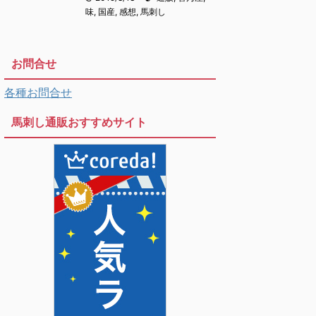
味
,
国産
,
感想
,
馬刺し
お問合せ
各種お問合せ
馬刺し通販おすすめサイト