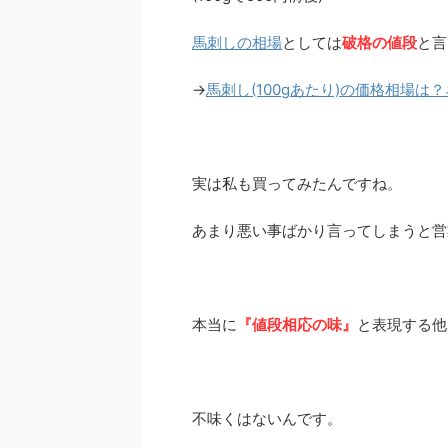
馬刺しの相場
としては
破格の値段
と言
→
馬刺し(100gあたり)の価格相場は
実は私も買ってみたんですね。
あまり悪い事ばかり言ってしまうと営
本当に
『値段相応の味』
と表現する他
不味くはないんです。