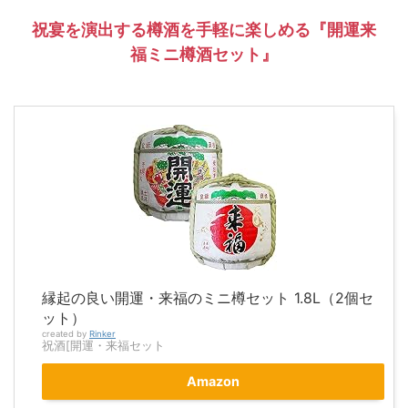
祝宴を演出する樽酒を手軽に楽しめる『開運来
福ミニ樽酒セット』
縁起の良い開運・来福のミニ樽セット 1.8L（2個セ
ット）
created by
Rinker
祝酒[開運・来福セット
Amazon