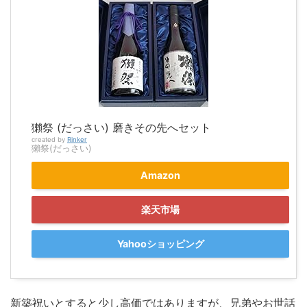
獺祭 (だっさい) 磨きその先へセット
created by
Rinker
獺祭(だっさい)
Amazon
楽天市場
Yahooショッピング
新築祝いとすると少し高価ではありますが、兄弟やお世話