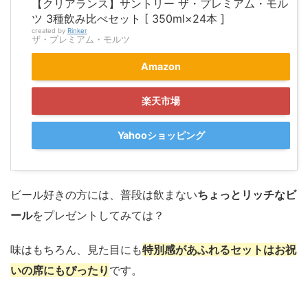
【クリアランス】サントリー ザ・プレミアム・モル
ツ 3種飲み比べセット [ 350ml×24本 ]
created by
Rinker
ザ・プレミアム・モルツ
Amazon
楽天市場
Yahooショッピング
ビール好きの方には、普段は飲まない
ちょっとリッチなビ
ール
をプレゼントしてみては？
味はもちろん、見た目にも
特別感があふれるセットはお祝
いの席にもぴったり
です。