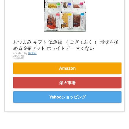
おつまみ ギフト 伍魚福 （ ごぎょふく ） 珍味を極
める 9品セット ホワイトデー 甘くない
created by
Rinker
伍魚福
Amazon
楽天市場
Yahooショッピング