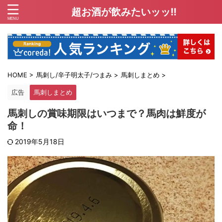
超お酒が飲みたいッッ!!
HOME
>
馬刺し/辛子明太子/つまみ
>
馬刺しまとめ
>
広告
馬刺しまとめ
馬刺しの賞味期限はいつまで？馬肉は鮮度が
命！
2019年5月18日