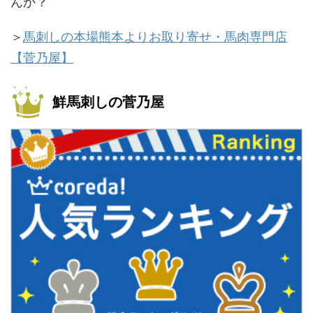
んか？
＞
馬刺しの本場熊本よりお取り寄せ・馬肉専門店
【菅乃屋】
鮮馬刺しの菅乃屋