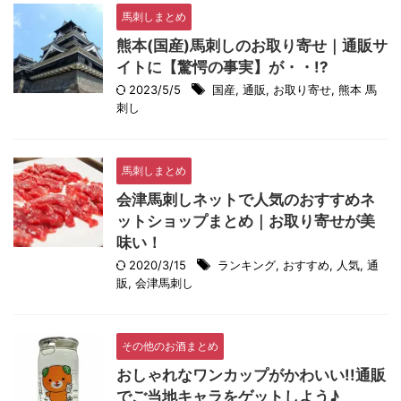
馬刺しまとめ
熊本(国産)馬刺しのお取り寄せ｜通販サ
イトに【驚愕の事実】が・・!?
2023/5/5
国産
,
通販
,
お取り寄せ
,
熊本 馬
刺し
馬刺しまとめ
会津馬刺しネットで人気のおすすめネ
ットショップまとめ｜お取り寄せが美
味い！
2020/3/15
ランキング
,
おすすめ
,
人気
,
通
販
,
会津馬刺し
その他のお酒まとめ
おしゃれなワンカップがかわいい!!通販
でご当地キャラをゲットしよう♪