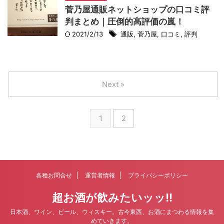
菅乃屋通販ネットショップの口コミ評
判まとめ｜圧倒的高評価の嵐！
2021/2/13
通販
,
菅乃屋
,
口コミ
,
評判
Next »
1
2
各種お問合せ
運営者情報
プライバシーポリシー
超お酒が飲みたいッッ!!
日本酒、ワイン、ビール、ウィスキー。古今東西、お酒にまつわる情報を集
めていきます。