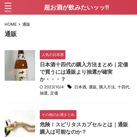
超お酒が飲みたいッッ!!
HOME
>
通販
通販
人気の日本酒
日本酒十四代の購入方法まとめ｜定価
で買うには通販より抽選が確実
か・・・？
2023/10/4
日本酒
,
通販
,
購入方法
,
十四代
,
抽選
,
定価
その他のお酒まとめ
危険！スピリタスカプセルとは｜通販
購入は可能なのか？