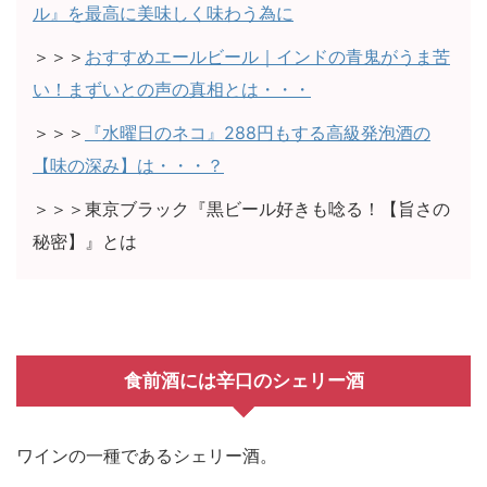
ル』を最高に美味しく味わう為に
＞＞＞
おすすめエールビール｜インドの青鬼がうま苦
い！まずいとの声の真相とは・・・
＞＞＞
『水曜日のネコ』288円もする高級発泡酒の
【味の深み】は・・・？
＞＞＞東京ブラック『黒ビール好きも唸る！【旨さの
秘密】』とは
食前酒には辛口のシェリー酒
ワインの一種であるシェリー酒。