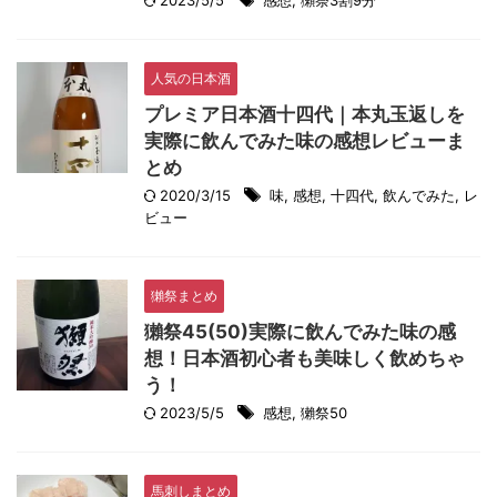
2023/5/5
感想
,
獺祭3割9分
人気の日本酒
プレミア日本酒十四代｜本丸玉返しを
実際に飲んでみた味の感想レビューま
とめ
2020/3/15
味
,
感想
,
十四代
,
飲んでみた
,
レ
ビュー
獺祭まとめ
獺祭45(50)実際に飲んでみた味の感
想！日本酒初心者も美味しく飲めちゃ
う！
2023/5/5
感想
,
獺祭50
馬刺しまとめ