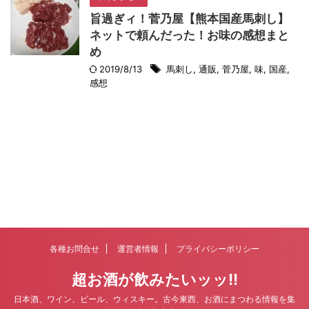
旨過ぎィ！菅乃屋【熊本国産馬刺し】
ネットで頼んだった！お味の感想まと
め
2019/8/13
馬刺し
,
通販
,
菅乃屋
,
味
,
国産
,
感想
各種お問合せ
運営者情報
プライバシーポリシー
超お酒が飲みたいッッ!!
日本酒、ワイン、ビール、ウィスキー。古今東西、お酒にまつわる情報を集