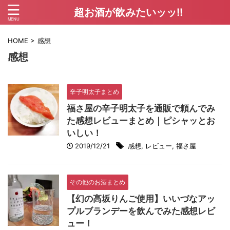
超お酒が飲みたいッッ!!
HOME
>
感想
感想
辛子明太子まとめ
福さ屋の辛子明太子を通販で頼んでみ
た感想レビューまとめ｜ピシャッとお
いしい！
2019/12/21
感想
,
レビュー
,
福さ屋
その他のお酒まとめ
【幻の高坂りんご使用】いいづなアッ
プルブランデーを飲んでみた感想レビ
ュー！