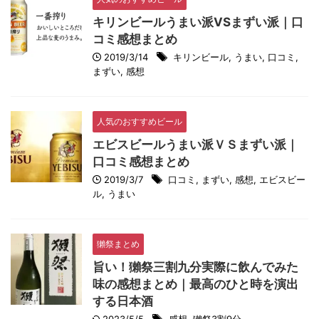
キリンビールうまい派VSまずい派｜口
コミ感想まとめ
2019/3/14
キリンビール
,
うまい
,
口コミ
,
まずい
,
感想
人気のおすすめビール
エビスビールうまい派ＶＳまずい派｜
口コミ感想まとめ
2019/3/7
口コミ
,
まずい
,
感想
,
エビスビー
ル
,
うまい
獺祭まとめ
旨い！獺祭三割九分実際に飲んでみた
味の感想まとめ｜最高のひと時を演出
する日本酒